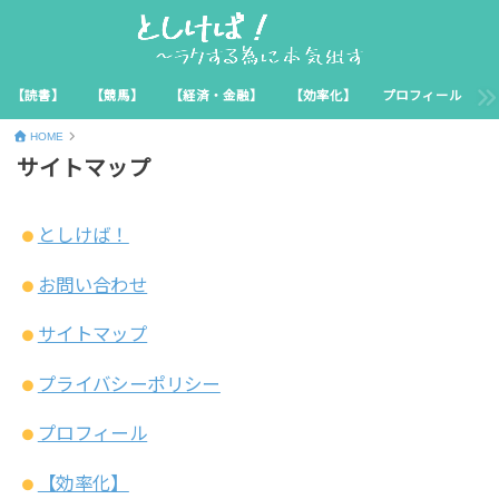
【読書】
【競馬】
【経済・金融】
【効率化】
プロフィール
HOME
サイトマップ
としけば！
お問い合わせ
サイトマップ
プライバシーポリシー
プロフィール
【効率化】