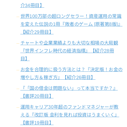
介34冊目】
世界100万部の超ロングセラー！資産運用の常識
を変えた伝説の1冊『敗者のゲーム [原著第8版]』
【紹介29冊目】
チャートや企業業績よりも大切な相場の大局観
『世界インフレ時代の経済指標』【紹介28冊
目】
お金を合理的に扱う方法とは？『決定版！お金の
増やし方＆稼ぎ方』【紹介26冊目】
『「国の借金は問題ない」って本当ですか？』
【書評20冊目】
運用キャリア30年超のファンドマネジャーが教
える『改訂版 金利を見れば投資はうまくいく』
【書評19冊目】