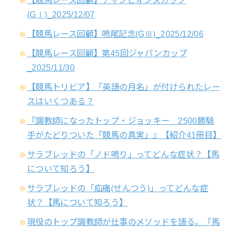
【競馬レース回顧】チャンピオンズカップ
(GⅠ)_2025/12/07
【競馬レース回顧】鳴尾記念(GⅢ)_2025/12/06
【競馬レース回顧】第45回ジャパンカップ
_2025/11/30
【競馬トリビア】「英語の月名」が付けられたレー
スはいくつある？
『調教師になったトップ・ジョッキー 2500勝騎
手がたどりついた「競馬の真実」』【紹介41冊目】
サラブレッドの「ノド鳴り」ってどんな症状？【馬
について知ろう】
サラブレッドの「疝痛(せんつう)」ってどんな症
状？【馬について知ろう】
現役のトップ調教師が仕事のメソッドを語る。『馬