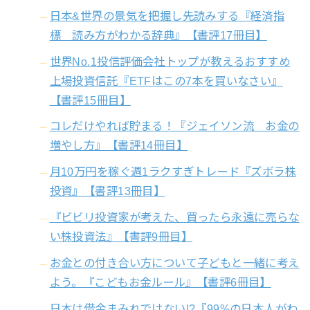
日本&世界の景気を把握し先読みする『経済指
標 読み方がわかる辞典』【書評17冊目】
世界No.1投信評価会社トップが教えるおすすめ
上場投資信託『ETFはこの7本を買いなさい』
【書評15冊目】
コレだけやれば貯まる！『ジェイソン流 お金の
増やし方』【書評14冊目】
月10万円を稼ぐ週1ラクすぎトレード『ズボラ株
投資』【書評13冊目】
『ビビリ投資家が考えた、買ったら永遠に売らな
い株投資法』【書評9冊目】
お金との付き合い方について子どもと一緒に考え
よう。『こどもお金ルール』【書評6冊目】
日本は借金まみれではない!?『99%の日本人がわ