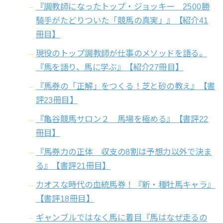
『調教師になったトップ・ジョッキー 2500勝
騎手がたどりついた「競馬の真実」』【紹介41
冊目】
現役のトップ調教師が仕事のメソッドを語る。
『馬を語り、馬に学ぶ』【紹介27冊目】
『馬券の「正解」をつくる！芝と砂の教え』【書
評23冊目】
『亀谷競馬サロン２ 馬場を極める』【書評22
冊目】
『馬券力の正体 収支の8割は予想力以外で決ま
る』【書評21冊目】
カオスな時代の血統馬券！『新・種牡馬キャラ』
【書評18冊目】
ギャンブルではなく馬に着目『馬はなぜ走るの