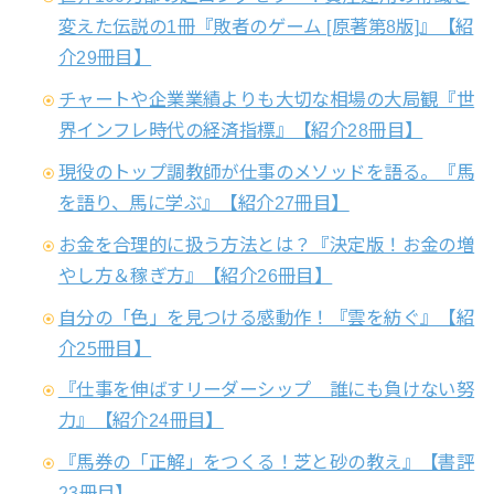
変えた伝説の1冊『敗者のゲーム [原著第8版]』【紹
介29冊目】
チャートや企業業績よりも大切な相場の大局観『世
界インフレ時代の経済指標』【紹介28冊目】
現役のトップ調教師が仕事のメソッドを語る。『馬
を語り、馬に学ぶ』【紹介27冊目】
お金を合理的に扱う方法とは？『決定版！お金の増
やし方＆稼ぎ方』【紹介26冊目】
自分の「色」を見つける感動作！『雲を紡ぐ』【紹
介25冊目】
『仕事を伸ばすリーダーシップ 誰にも負けない努
力』【紹介24冊目】
『馬券の「正解」をつくる！芝と砂の教え』【書評
23冊目】