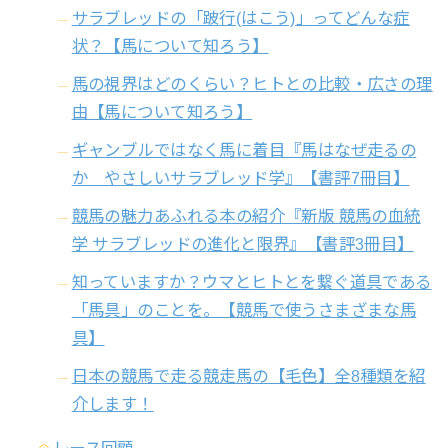
サラブレッドの「跛行(はこう)」ってどんな症
状？【馬について知ろう】
馬の視界はどのくらい？ヒトとの比較・広さの理
由【馬について知ろう】
ギャンブルではなく馬に着目『馬はなぜ走るの
か やさしいサラブレッド学』【書評7冊目】
競馬の魅力あふれる本の紹介『新版 競馬の血統
学 サラブレッドの進化と限界』【書評3冊目】
知っていますか？ウマとヒトとを繋ぐ道具である
「馬具」のことを。【競馬で使うさまざまな馬
具】
日本の競馬で走る競走馬の【毛色】全8種類を紹
介します！