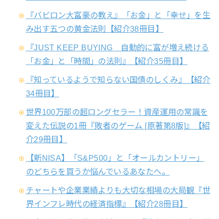
『バビロン大富豪の教え』「お金」と「幸せ」を生
み出す五つの黄金法則【紹介38冊目】
『JUST KEEP BUYING 自動的に富が増え続ける
「お金」と「時間」の法則』【紹介35冊目】
『知っているようで知らない国債のしくみ』【紹介
34冊目】
世界100万部の超ロングセラー！資産運用の常識を
変えた伝説の1冊『敗者のゲーム [原著第8版]』【紹
介29冊目】
【新NISA】「S&P500」と「オールカントリー」
のどちらを買うか悩んでいるあなたへ。
チャートや企業業績よりも大切な相場の大局観『世
界インフレ時代の経済指標』【紹介28冊目】