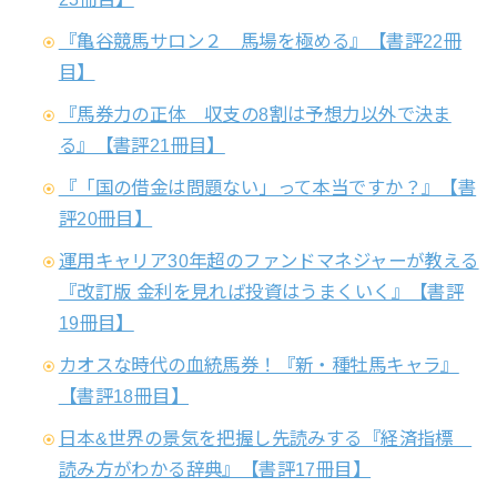
『亀谷競馬サロン２ 馬場を極める』【書評22冊
目】
『馬券力の正体 収支の8割は予想力以外で決ま
る』【書評21冊目】
『「国の借金は問題ない」って本当ですか？』【書
評20冊目】
運用キャリア30年超のファンドマネジャーが教える
『改訂版 金利を見れば投資はうまくいく』【書評
19冊目】
カオスな時代の血統馬券！『新・種牡馬キャラ』
【書評18冊目】
日本&世界の景気を把握し先読みする『経済指標
読み方がわかる辞典』【書評17冊目】