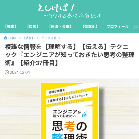
【読書】
【競馬】
【経済・金融】
【効率化】
プロフィール
HOME
【読書】
- ビジネス書
複雑な情報を【理解する】【伝える】テクニ
ック『エンジニアが知っておきたい思考の整理
術』【紹介37冊目】
2024-12-04