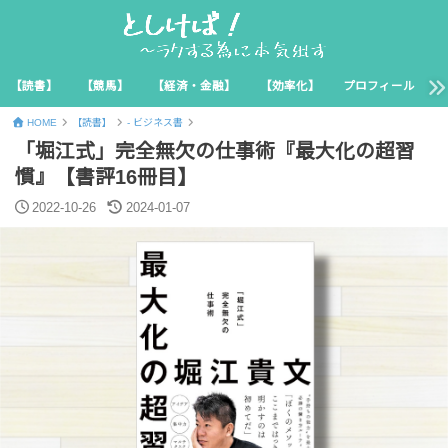
【読書】
【競馬】
【経済・金融】
【効率化】
プロフィール
HOME
【読書】
- ビジネス書
「堀江式」完全無欠の仕事術『最大化の超習
慣』【書評16冊目】
2022-10-26
2024-01-07